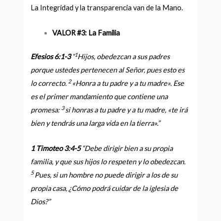
La Integridad y la transparencia van de la Mano.
VALOR #3: La Familia
1
Efesios 6:1-3
“
Hijos, obedezcan a sus padres
porque ustedes pertenecen al Señor, pues esto es
2
lo correcto.
«Honra a tu padre y a tu madre». Ese
es el primer mandamiento que contiene una
3
promesa:
si honras a tu padre y a tu madre, «te irá
bien y tendrás una larga vida en la tierra»
.”
1 Timoteo 3:4-5
“
Debe dirigir bien a su propia
familia, y que sus hijos lo respeten y lo obedezcan.
5
Pues, si un hombre no puede dirigir a los de su
propia casa, ¿Cómo podrá cuidar de la iglesia de
Dios?
”