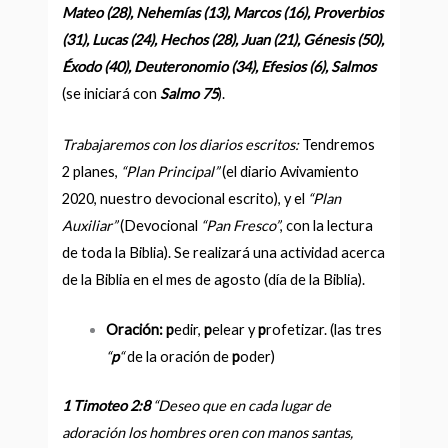
Mateo (28), Nehemías (13), Marcos (16), Proverbios
(31), Lucas (24), Hechos (28), Juan (21), Génesis (50),
Éxodo (40), Deuteronomio (34), Efesios (6), Salmos
(se iniciará con
Salmo 75
).
Trabajaremos con los diarios escritos:
Tendremos
2 planes,
“Plan Principal”
(el diario Avivamiento
2020, nuestro devocional escrito), y el
“Plan
Auxiliar”
(Devocional
“Pan Fresco”
, con la lectura
de toda la Biblia). Se realizará una actividad acerca
de la Biblia en el mes de agosto (día de la Biblia).
Oración: p
edir,
p
elear y
p
rofetizar. (las tres
“
p
“
de la oración de
p
oder)
1 Timoteo 2:8
“
Deseo que en cada lugar de
adoración los hombres oren con manos santas,